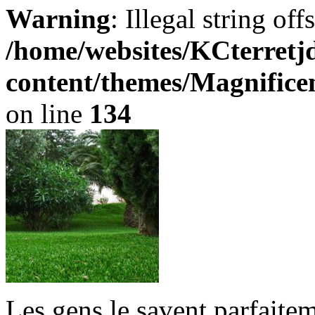
Warning
: Illegal string offse
/home/websites/KCterret
content/themes/Magnifice
on line
134
Les gens le savent parfaitem