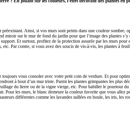
rre ? En jouant sur les couleurs, l’effet décoratif des plantes en po
 préexistant. Ainsi, si vos murs sont peints dans une couleur sombre, o
rand miroir sur le mur de fond du jardin pour que l’image des plantes s’y
upport. Et surtout, profitez de la protection assurée par les murs pou
es, etc. Par contre, si vous avez des soucis de vis-à-vis, les plantes à f
oujours vous consoler avec votre petit coin de verdure. Et pour optimise
iendront à bout d’un mur triste. Parmi les plantes grimpantes les plus d
euillage du lierre ou de la vigne vierge, etc. Pour habiller le pourtour du
r. Pour les murs, le blanc demeure la couleur favorite que vous allez po
auteurs différentes comme les lavandes taillées en boule, les iris, les ro