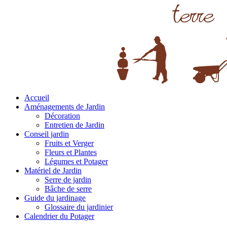
Accueil
Aménagements de Jardin
Décoration
Entretien de Jardin
Conseil jardin
Fruits et Verger
Fleurs et Plantes
Légumes et Potager
Matériel de Jardin
Serre de jardin
Bâche de serre
Guide du jardinage
Glossaire du jardinier
Calendrier du Potager