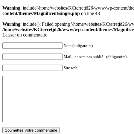
Warning
: include(/home/websites/KCterretjd26/www/wp-content/theme
content/themes/Magnificent/single.php
on line
43
Warning
: include(): Failed opening '/home/websites/KCterretjd26/ww
/home/websites/KCterretjd26/www/wp-content/themes/Magnificen
Laisser un commentaire
Nom (obligatoire)
Mail - ne sera pas publié - (obligatoire)
Site web