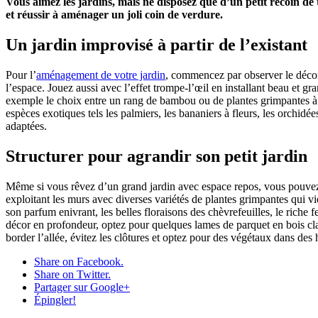
Vous aimez les jardins, mais ne disposez que d’un petit recoin de te
et réussir à aménager un joli coin de verdure.
Un jardin improvisé à partir de l’existant
Pour l’
aménagement de votre jardin
, commencez par observer le décor
l’espace. Jouez aussi avec l’effet trompe-l’œil en installant beau et g
exemple le choix entre un rang de bambou ou de plantes grimpantes à s
espèces exotiques tels les palmiers, les bananiers à fleurs, les orchidé
adaptées.
Structurer pour agrandir son petit jardin
Même si vous rêvez d’un grand jardin avec espace repos, vous pouvez t
exploitant les murs avec diverses variétés de plantes grimpantes qui v
son parfum enivrant, les belles floraisons des chèvrefeuilles, le riche f
décor en profondeur, optez pour quelques lames de parquet en bois clai
border l’allée, évitez les clôtures et optez pour des végétaux dans des h
Share on Facebook.
Share on Twitter.
Partager sur Google+
Épingler!