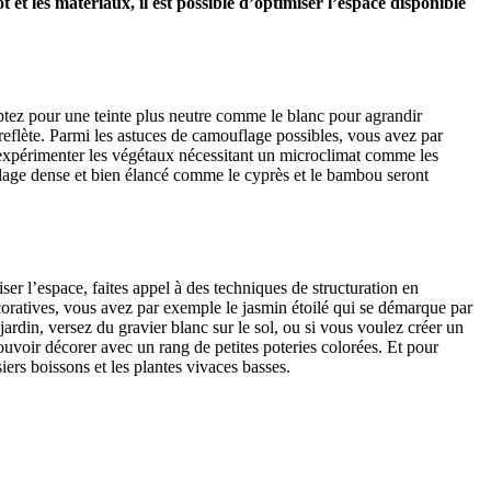
t et les matériaux, il est possible d’optimiser l’espace disponible
ptez pour une teinte plus neutre comme le blanc pour agrandir
 reflète. Parmi les astuces de camouflage possibles, vous avez par
r expérimenter les végétaux nécessitant un microclimat comme les
euillage dense et bien élancé comme le cyprès et le bambou seront
r l’espace, faites appel à des techniques de structuration en
écoratives, vous avez par exemple le jasmin étoilé qui se démarque par
 jardin, versez du gravier blanc sur le sol, ou si vous voulez créer un
uvoir décorer avec un rang de petites poteries colorées. Et pour
siers boissons et les plantes vivaces basses.