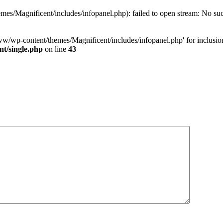
s/Magnificent/includes/infopanel.php): failed to open stream: No such
w/wp-content/themes/Magnificent/includes/infopanel.php' for inclusion 
t/single.php
on line
43