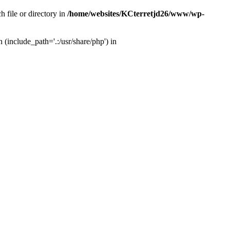
 file or directory in
/home/websites/KCterretjd26/www/wp-
(include_path='.:/usr/share/php') in